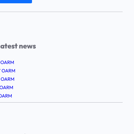
atest news
 OARM
V OARM
II OARM
I OARM
 OARM