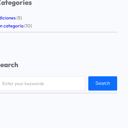
ategories
diciones
(5)
in categoría
(10)
Search
Search