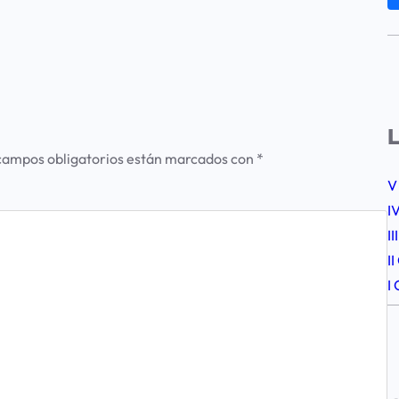
L
campos obligatorios están marcados con
*
V
I
I
I
I