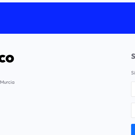
co
S
S
 Murcia