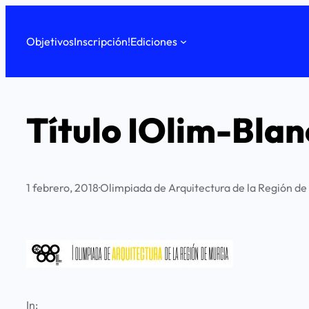
Saltar
al
Objetivos
Inscripción!
Ediciones
contenido
Título IOlim-Blan
1 febrero, 2018
·
Olimpiada de Arquitectura de la Región de
In: