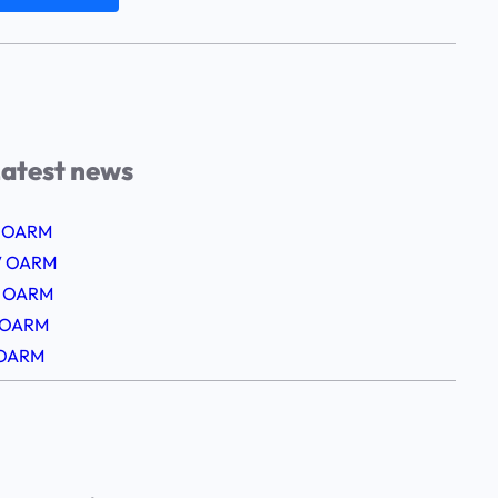
atest news
 OARM
V OARM
II OARM
I OARM
 OARM