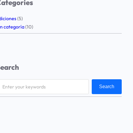
ategories
diciones
(5)
in categoría
(10)
Search
Search