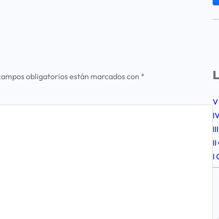
L
campos obligatorios están marcados con
*
V
I
I
I
I