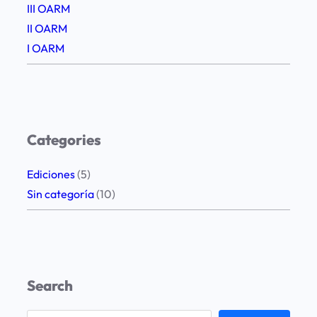
III OARM
II OARM
I OARM
Categories
Ediciones
(5)
Sin categoría
(10)
Search