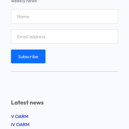
weekly news
Latest news
V OARM
IV OARM